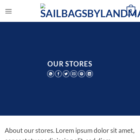
Fortsæt
0
til
indhold
OUR STORES
About our stores. Lorem ipsum dolor sit amet,