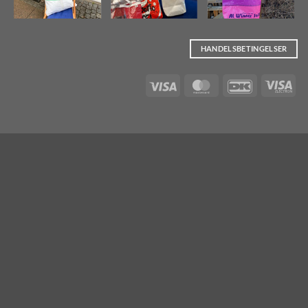
HANDELSBETINGELSER
Visa
MasterCard
DanKort
Vis
Ele