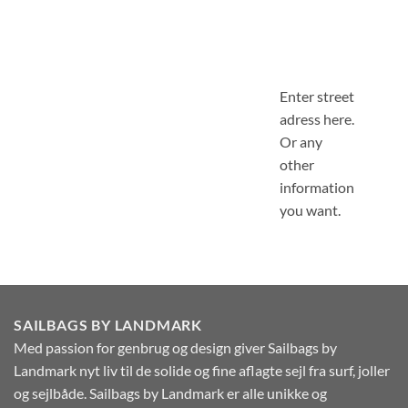
Enter street
adress here.
Or any
other
information
you want.
SAILBAGS BY LANDMARK
Med passion for genbrug og design giver Sailbags by
Landmark nyt liv til de solide og fine aflagte sejl fra surf, joller
og sejlbåde. Sailbags by Landmark er alle unikke og