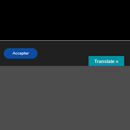
Accepter
Translate »
Free Shipping all products above
99$