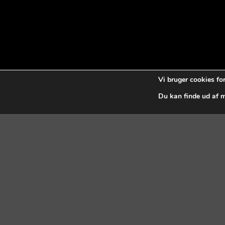
Vi bruger cookies fo
Du kan finde ud af me
Free Shipping all products abo
99$