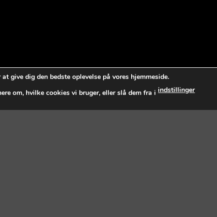
r at give dig den bedste oplevelse på vores hjemmeside.
indstillinger
re om, hvilke cookies vi bruger, eller slå dem fra i
ve
New products added everyday
FEATURED PRODUCTS