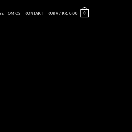
0
SE
OM OS
KONTAKT
KURV /
KR.
0.00